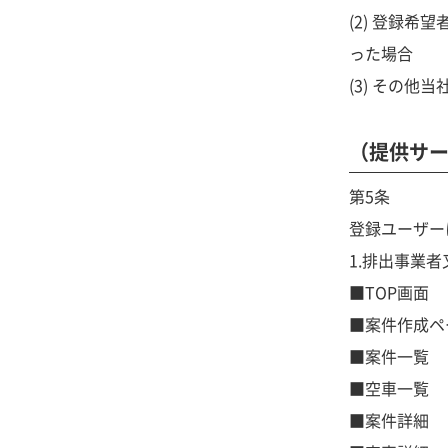
(2) 登録
った場合
(3) その
（提供サ
第5条
登録ユーザー
1.排出事業
■TOP画面
■案件作成ペ
■案件一覧
■空車一覧
■案件詳細